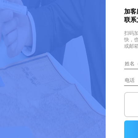
加客
联系
扫码
快，
或邮